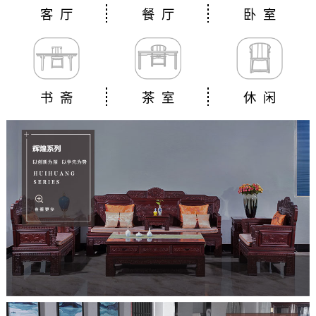
客 厅
餐 厅
卧 室
书 斋
茶 室
休 闲