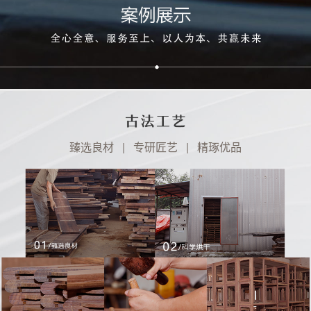
臻选良材 | 专研匠艺 | 精琢优品