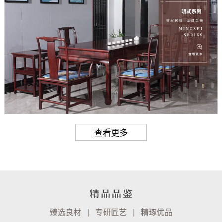
查看更多
臻选良材 | 专研匠艺 | 精琢优品