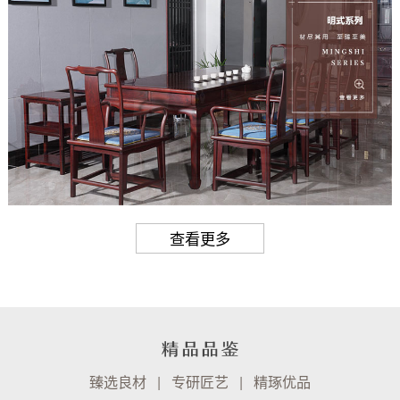
查看更多
臻选良材 | 专研匠艺 | 精琢优品