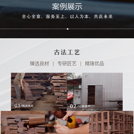
臻选良材 | 专研匠艺 | 精琢优品