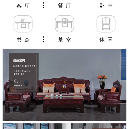
客 厅
餐 厅
卧 室
书 斋
茶 室
休 闲