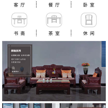
客 厅
餐 厅
卧 室
书 斋
茶 室
休 闲