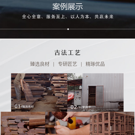
臻选良材 | 专研匠艺 | 精琢优品