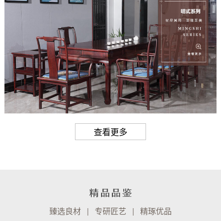
查看更多
臻选良材 | 专研匠艺 | 精琢优品