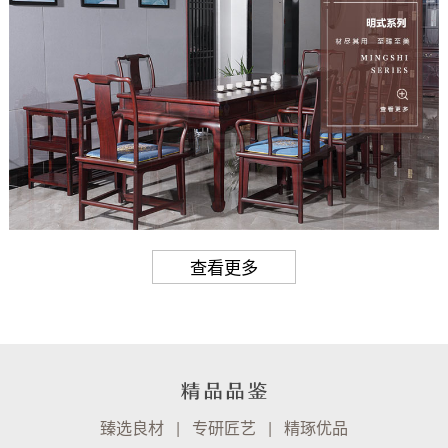
查看更多
臻选良材 | 专研匠艺 | 精琢优品