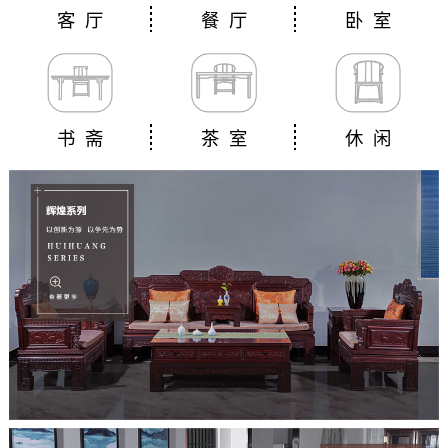
客 厅
餐 厅
卧 室
书 斋
茶 室
休 闲