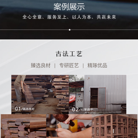
臻选良材 | 专研匠艺 | 精琢优品